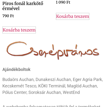
1 090
Ft
Piros fonál karkötő
érmével
Kosárba teszem
790
Ft
Kosárba teszem
Ajándékboltok
Budaörs Auchan, Dunakeszi Auchan, Eger Agria Park,
Kecskemét Tesco, KÖKI Terminál, Maglód Auchan,
Pólus Center, Soroksár Auchan, WestEnd
A webshopba folyamatosan töltjük fel a termékeket,