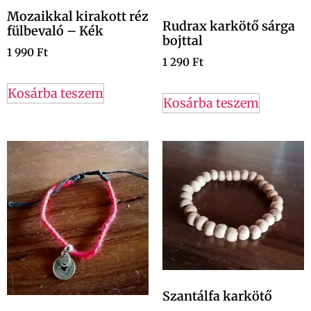
Mozaikkal kirakott réz
Rudrax karkötő sárga
fülbevaló – Kék
bojttal
1 990
Ft
1 290
Ft
Kosárba teszem
Kosárba teszem
Szantálfa karkötő