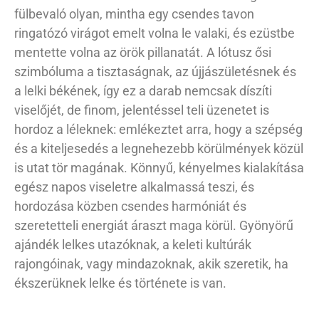
fülbevaló olyan, mintha egy csendes tavon
ringatózó virágot emelt volna le valaki, és ezüstbe
mentette volna az örök pillanatát. A lótusz ősi
szimbóluma a tisztaságnak, az újjászületésnek és
a lelki békének, így ez a darab nemcsak díszíti
viselőjét, de finom, jelentéssel teli üzenetet is
hordoz a léleknek: emlékeztet arra, hogy a szépség
és a kiteljesedés a legnehezebb körülmények közül
is utat tör magának. Könnyű, kényelmes kialakítása
egész napos viseletre alkalmassá teszi, és
hordozása közben csendes harmóniát és
szeretetteli energiát áraszt maga körül. Gyönyörű
ajándék lelkes utazóknak, a keleti kultúrák
rajongóinak, vagy mindazoknak, akik szeretik, ha
ékszerüknek lelke és története is van.