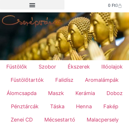
0
Ft
0
Füstölők
Szobor
Ékszerek
Illóolajok
Füstölőtartók
Falidísz
Aromalámpák
Álomcsapda
Maszk
Kerámia
Doboz
Pénztárcák
Táska
Henna
Fakép
Zenei CD
Mécsestartó
Malacpersely