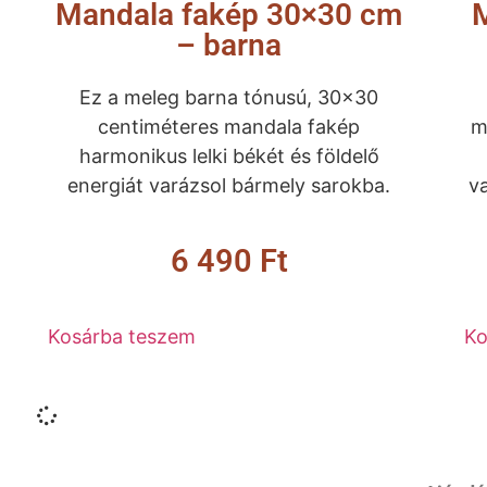
Mandala fakép 30×30 cm
– barna
Ez a meleg barna tónusú, 30×30
centiméteres mandala fakép
m
harmonikus lelki békét és földelő
energiát varázsol bármely sarokba.
v
6 490
Ft
Kosárba teszem
Ko