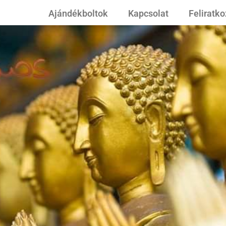
Ajándékboltok
Kapcsolat
Feliratk