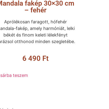
Mandala fakép 30×30 cm
– fehér
Aprólékosan faragott, hófehér
andala-fakép, amely harmóniát, lelki
békét és finom keleti lélekfényt
arázsol otthonod minden szegletébe.
6 490
Ft
sárba teszem