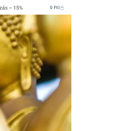
ozás – 15%
0
Ft
0