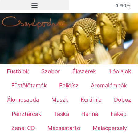
0
Ft
0
Füstölők
Szobor
Ékszerek
Illóolajok
Füstölőtartók
Falidísz
Aromalámpák
Álomcsapda
Maszk
Kerámia
Doboz
Pénztárcák
Táska
Henna
Fakép
Zenei CD
Mécsestartó
Malacpersely