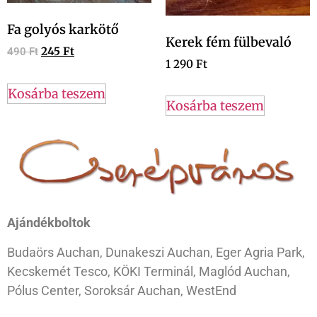
Fa golyós karkötő
Kerek fém fülbevaló
245
Ft
490
Ft
1 290
Ft
Kosárba teszem
Kosárba teszem
Ajándékboltok
Budaörs Auchan, Dunakeszi Auchan, Eger Agria Park,
Kecskemét Tesco, KÖKI Terminál, Maglód Auchan,
Pólus Center, Soroksár Auchan, WestEnd