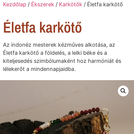
Kezdőlap
/
Ékszerek
/
Karkötők
/ Életfa karkötő
Életfa karkötő
Az indonéz mesterek kézműves alkotása, az
Életfa karkötő a földelés, a lelki béke és a
kiteljesedés szimbólumaként hoz harmóniát és
lélekerőt a mindennapjaidba.