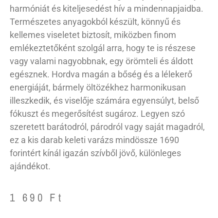
harmóniát és kiteljesedést hív a mindennapjaidba.
Természetes anyagokból készült, könnyű és
kellemes viseletet biztosít, miközben finom
emlékeztetőként szolgál arra, hogy te is részese
vagy valami nagyobbnak, egy örömteli és áldott
egésznek. Hordva magán a bőség és a lélekerő
energiáját, bármely öltözékhez harmonikusan
illeszkedik, és viselője számára egyensúlyt, belső
fókuszt és megerősítést sugároz. Legyen szó
szeretett barátodról, párodról vagy saját magadról,
ez a kis darab keleti varázs mindössze 1690
forintért kínál igazán szívből jövő, különleges
ajándékot.
1 690
Ft