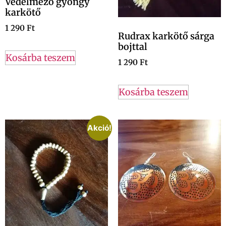
Védelmező gyöngy
karkötő
1 290
Ft
Rudrax karkötő sárga
bojttal
Kosárba teszem
1 290
Ft
Kosárba teszem
Akció!