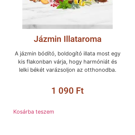
Jázmin Illataroma
A jázmin bódító, boldogító illata most egy
kis flakonban várja, hogy harmóniát és
lelki békét varázsoljon az otthonodba.
1 090
Ft
Kosárba teszem