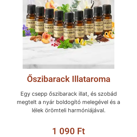
Őszibarack Illataroma
Egy csepp őszibarack illat, és szobád
megtelt a nyár boldogító melegével és a
lélek örömteli harmóniájával.
1 090
Ft