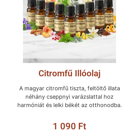
Citromfű Illóolaj
A magyar citromfű tiszta, feltöltő illata
néhány cseppnyi varázslattal hoz
harmóniát és lelki békét az otthonodba.
1 090
Ft