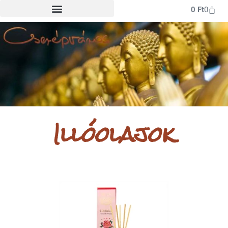
0
Ft
0
Illóolajok