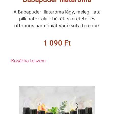
A Babapúder Illataroma lágy, meleg illata
pillanatok alatt békét, szeretetet és
otthonos harmóniát varázsol a teredbe.
1 090
Ft
Kosárba teszem