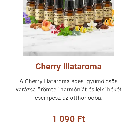
Cherry Illataroma
A Cherry Illataroma édes, gyümölcsös
varázsa örömteli harmóniát és lelki békét
csempész az otthonodba.
1 090
Ft