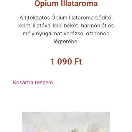
Ópium Illataroma
A titokzatos Ópium Illataroma bódító,
keleti illatával lelki békét, harmóniát és
mély nyugalmat varázsol otthonod
légterébe.
1 090
Ft
Kosárba teszem