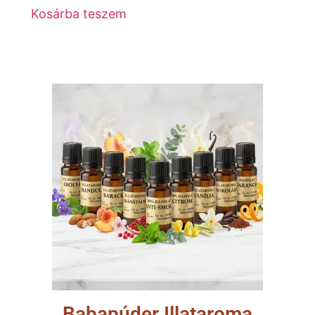
Kosárba teszem
Babapúder Illataroma