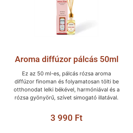
Aroma diffúzor pálcás 50ml
Ez az 50 ml-es, pálcás rózsa aroma
diffúzor finoman és folyamatosan tölti be
otthonodat lelki békével, harmóniával és a
rózsa gyönyörű, szívet simogató illatával.
3 990
Ft