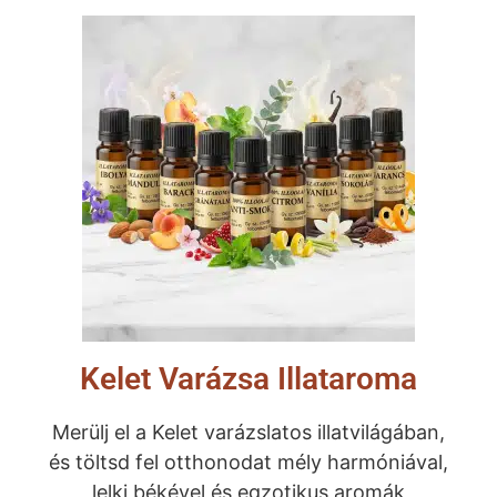
Kelet Varázsa Illataroma
Merülj el a Kelet varázslatos illatvilágában,
és töltsd fel otthonodat mély harmóniával,
lelki békével és egzotikus aromák