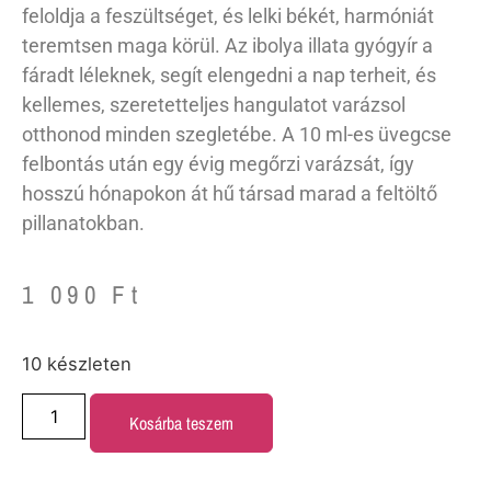
feloldja a feszültséget, és lelki békét, harmóniát
teremtsen maga körül. Az ibolya illata gyógyír a
fáradt léleknek, segít elengedni a nap terheit, és
kellemes, szeretetteljes hangulatot varázsol
otthonod minden szegletébe. A 10 ml-es üvegcse
felbontás után egy évig megőrzi varázsát, így
hosszú hónapokon át hű társad marad a feltöltő
pillanatokban.
1 090
Ft
10 készleten
Kosárba teszem