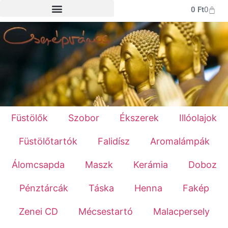
0
Ft
0
Füstölők
Szobor
Ékszerek
Illóolajok
Füstölőtartók
Falidísz
Aromalámpák
Álomcsapda
Maszk
Kerámia
Doboz
Pénztárcák
Táska
Henna
Fakép
Zenei CD
Mécsestartó
Malacpersely