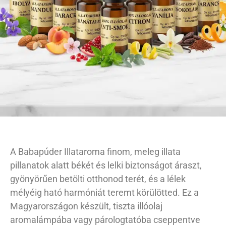
A Babapúder Illataroma finom, meleg illata
pillanatok alatt békét és lelki biztonságot áraszt,
gyönyörűen betölti otthonod terét, és a lélek
mélyéig ható harmóniát teremt körülötted. Ez a
Magyarországon készült, tiszta illóolaj
aromalámpába vagy párologtatóba cseppentve