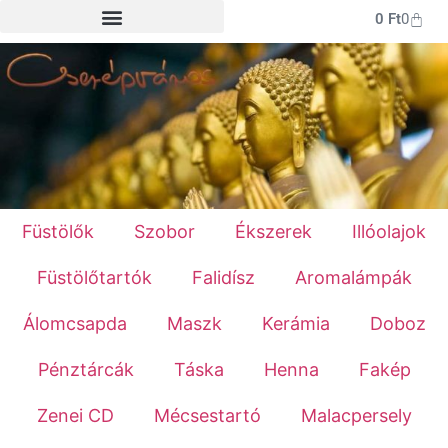
0
Ft
0
Füstölők
Szobor
Ékszerek
Illóolajok
Füstölőtartók
Falidísz
Aromalámpák
Álomcsapda
Maszk
Kerámia
Doboz
Pénztárcák
Táska
Henna
Fakép
Zenei CD
Mécsestartó
Malacpersely