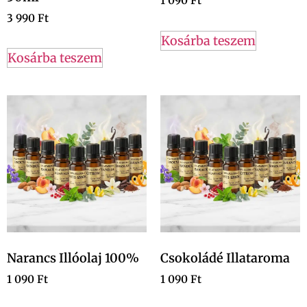
1 090
Ft
3 990
Ft
Kosárba teszem
Kosárba teszem
Narancs Illóolaj 100%
Csokoládé Illataroma
1 090
Ft
1 090
Ft