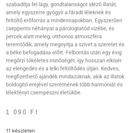
szabadítja fel lágy, gondtalanságot idéző illatát,
amely egyszerre gyógyír a fáradt léleknek és
feltöltő erőforrás a mindennapokban. Egyszerűen
cseppents néhányat a párologtatód vizébe, és
percek alatt meleg, otthonos atmoszféra
teremtődik, amely megnyitja a szívet a szeretet és
a béke befogadása előtt. Felbontás után egy évig
megőrzi tökéletes minőségét, így hosszan elkísér
az elengedés és a lelki feltöltődés útján. Kedves,
megfizethető ajándék mindazoknak, akik az illatok
boldogító erejével szeretnének több harmóniát és
lélekfényt csempészni életükbe.
1 090
Ft
11 készleten