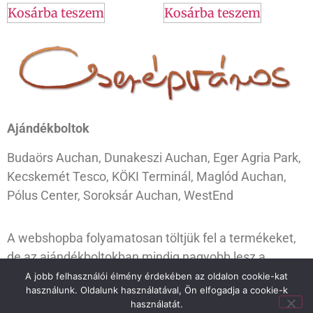
Kosárba teszem
Kosárba teszem
Ajándékboltok
Budaörs Auchan, Dunakeszi Auchan, Eger Agria Park,
Kecskemét Tesco, KÖKI Terminál, Maglód Auchan,
Pólus Center, Soroksár Auchan, WestEnd
A webshopba folyamatosan töltjük fel a termékeket,
de az ajándékboltokban mindig nagyobb lesz a
választék. Ugorj be hozzánk, és válogass kedvedre!
A jobb felhasználói élmény érdekében az oldalon cookie-kat
használunk. Oldalunk használatával, Ön elfogadja a cookie-k
használatát.