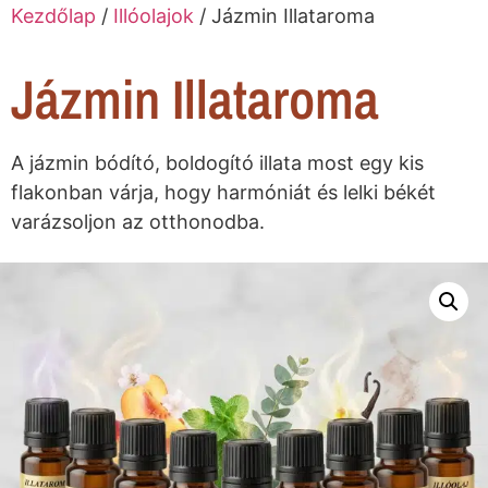
Kezdőlap
/
Illóolajok
/ Jázmin Illataroma
Jázmin Illataroma
A jázmin bódító, boldogító illata most egy kis
flakonban várja, hogy harmóniát és lelki békét
varázsoljon az otthonodba.