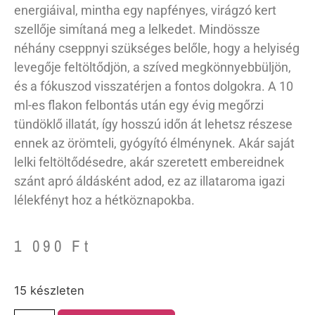
energiáival, mintha egy napfényes, virágzó kert
szellője simítaná meg a lelkedet. Mindössze
néhány cseppnyi szükséges belőle, hogy a helyiség
levegője feltöltődjön, a szíved megkönnyebbüljön,
és a fókuszod visszatérjen a fontos dolgokra. A 10
ml-es flakon felbontás után egy évig megőrzi
tündöklő illatát, így hosszú időn át lehetsz részese
ennek az örömteli, gyógyító élménynek. Akár saját
lelki feltöltődésedre, akár szeretett embereidnek
szánt apró áldásként adod, ez az illataroma igazi
lélekfényt hoz a hétköznapokba.
1 090
Ft
15 készleten