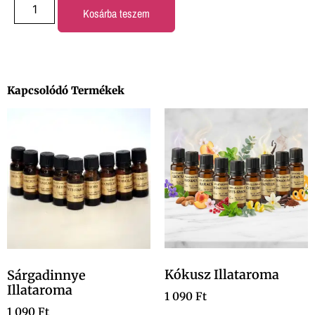
Kosárba teszem
Kapcsolódó Termékek
Kókusz Illataroma
Sárgadinnye
Illataroma
1 090
Ft
1 090
Ft