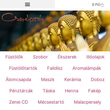
0
Ft
0
Füstölők
Szobor
Ékszerek
Illóolajok
Füstölőtartók
Falidísz
Aromalámpák
Álomcsapda
Maszk
Kerámia
Doboz
Pénztárcák
Táska
Henna
Fakép
Zenei CD
Mécsestartó
Malacpersely