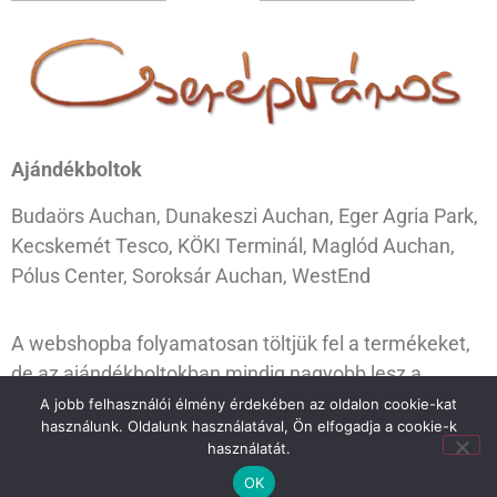
Ajándékboltok
Budaörs Auchan, Dunakeszi Auchan, Eger Agria Park,
Kecskemét Tesco, KÖKI Terminál, Maglód Auchan,
Pólus Center, Soroksár Auchan, WestEnd
A webshopba folyamatosan töltjük fel a termékeket,
de az ajándékboltokban mindig nagyobb lesz a
választék. Ugorj be hozzánk, és válogass kedvedre!
A jobb felhasználói élmény érdekében az oldalon cookie-kat
használunk. Oldalunk használatával, Ön elfogadja a cookie-k
használatát.
OK