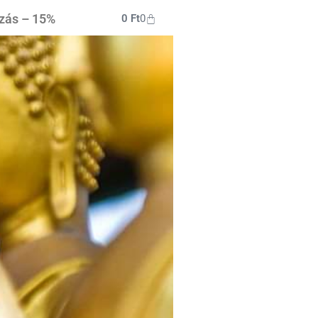
ozás – 15%
0
Ft
0