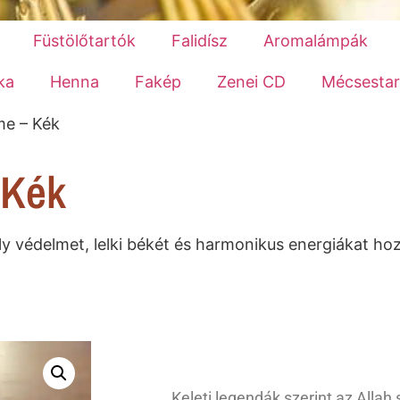
Füstölőtartók
Falidísz
Aromalámpák
ka
Henna
Fakép
Zenei CD
Mécsestar
me – Kék
 Kék
ely védelmet, lelki békét és harmonikus energiákat ho
Keleti legendák szerint az Alla