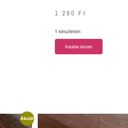
1 290
Ft
1 készleten
Kosárba teszem
Akció!