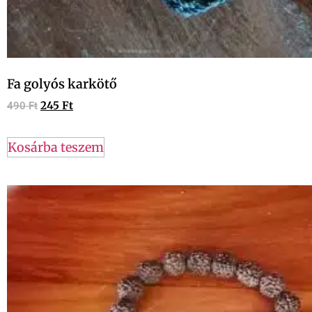
Fa golyós karkötő
245
Ft
490
Ft
Kosárba teszem