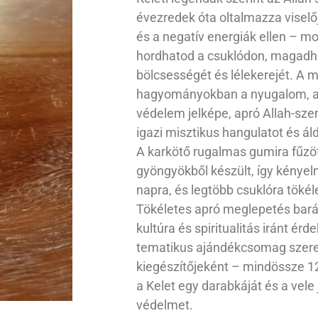
évezredek óta oltalmazza viselőj
és a negatív energiák ellen – mo
hordhatod a csuklódon, magadho
bölcsességét és lélekerejét. A m
hagyományokban a nyugalom, a l
védelem jelképe, apró Allah-sze
igazi misztikus hangulatot és ál
A karkötő rugalmas gumira fűzö
gyöngyökből készült, így kényel
napra, és legtöbb csuklóra tökél
Tökéletes apró meglepetés barát
kultúra és spiritualitás iránt ér
tematikus ajándékcsomag szeret
kiegészítőjeként – mindössze 1
a Kelet egy darabkáját és a vele 
védelmet.