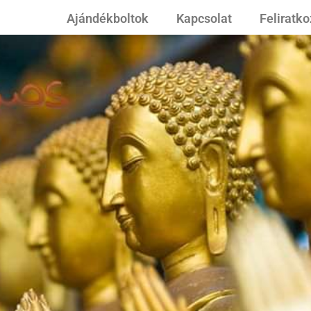
Ajándékboltok
Kapcsolat
Feliratk