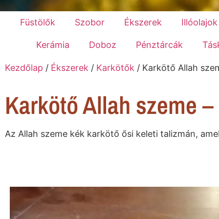
Füstölők
Szobor
Ékszerek
Illóolajok
Kerámia
Doboz
Pénztárcák
Tás
Kezdőlap
/
Ékszerek
/
Karkötők
/ Karkötő Allah sze
Karkötő Allah szeme –
Az Allah szeme kék karkötő ősi keleti talizmán, am