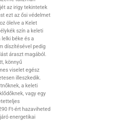
ét az irigy tekintetek
st ezt az ősi védelmet
z ölelve a Kelet
élykék szín a keleti
elki béke és a
m díszítésével pedig
dást áraszt magából.
tt, könnyű
mes viselet egész
etesen illeszkedik.
nőknek, a keleti
deklődőknek, vagy egy
etteljes
290 Ft-ért hazaviheted
járó energetikai