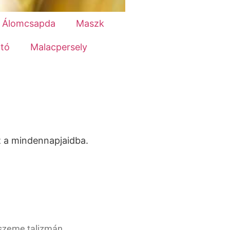
Álomcsapda
Maszk
tó
Malacpersely
z a mindennapjaidba.
h szeme talizmán