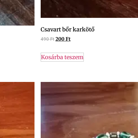
Csavart bőr karkötő
200
Ft
490
Ft
Kosárba teszem