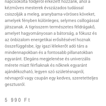
napcsókolta földjéről érkezett hozzánk, ahol a
kézműves mesterek évszázados tudással
csiszolják a meleg, aranybarna-vöröses köveket,
amelyek fényben különleges, selymes csillogással
játszanak. A tigrisszem természetes féldrágakő,
amelyet hagyományosan a bátorság, a fókusz és
az önbizalom energetikai erősítésével hoznak
összefüggésbe, így igazi lélekerőt adó társ a
mindennapokban és a fontosabb pillanatokban
egyaránt. Elegáns megjelenése és univerzális
mérete miatt férfiaknak és nőknek egyaránt
ajándékozható, legyen szó születésnapról,
névnapról vagy csupán egy kedves, szeretetteljes
gesztusról.
5 990
Ft