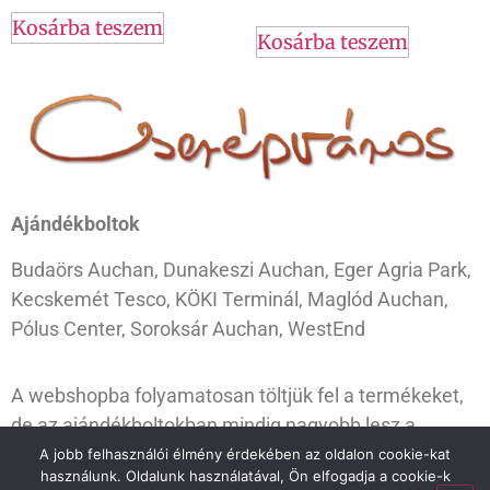
Kosárba teszem
Kosárba teszem
Ajándékboltok
Budaörs Auchan, Dunakeszi Auchan, Eger Agria Park,
Kecskemét Tesco, KÖKI Terminál, Maglód Auchan,
Pólus Center, Soroksár Auchan, WestEnd
A webshopba folyamatosan töltjük fel a termékeket,
de az ajándékboltokban mindig nagyobb lesz a
választék. Ugorj be hozzánk, és válogass kedvedre!
A jobb felhasználói élmény érdekében az oldalon cookie-kat
használunk. Oldalunk használatával, Ön elfogadja a cookie-k