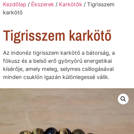
Kezdőlap
/
Ékszerek
/
Karkötők
/ Tigrisszem
karkötő
Tigrisszem karkötő
Az indonéz tigrisszem karkötő a bátorság, a
fókusz és a belső erő gyönyörű energetikai
kísérője, amely meleg, selymes csillogásával
minden csuklón igazán különlegessé válik.