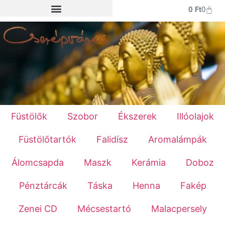
0
Ft
0
Füstölők
Szobor
Ékszerek
Illóolajok
Füstölőtartók
Falidísz
Aromalámpák
Álomcsapda
Maszk
Kerámia
Doboz
Pénztárcák
Táska
Henna
Fakép
Zenei CD
Mécsestartó
Malacpersely