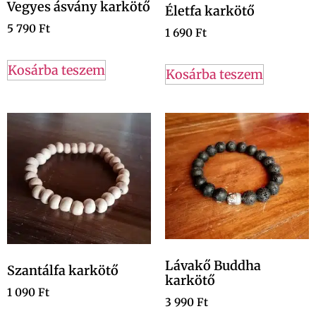
Vegyes ásvány karkötő
Életfa karkötő
5 790
Ft
1 690
Ft
Kosárba teszem
Kosárba teszem
Lávakő Buddha
Szantálfa karkötő
karkötő
1 090
Ft
3 990
Ft