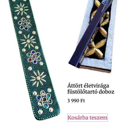
Áttört életvirága
füstölőtartó doboz
3 990
Ft
Kosárba teszem