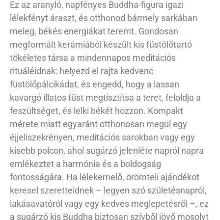
Ez az aranyló, napfényes Buddha-figura igazi
lélekfényt áraszt, és otthonod bármely sarkában
meleg, békés energiákat teremt. Gondosan
megformált kerámiából készült kis füstölőtartó
tökéletes társa a mindennapos meditációs
rituáléidnak: helyezd el rajta kedvenc
füstölőpálcikádat, és engedd, hogy a lassan
kavargó illatos füst megtisztítsa a teret, feloldja a
feszültséget, és lelki békét hozzon. Kompakt
mérete miatt egyaránt otthonosan megül egy
éjjeliszekrényen, meditációs sarokban vagy egy
kisebb polcon, ahol sugárzó jelenléte napról napra
emlékeztet a harmónia és a boldogság
fontosságára. Ha lélekemelő, örömteli ajándékot
keresel szeretteidnek – legyen szó születésnapról,
lakásavatóról vagy egy kedves meglepetésről –, ez
a sugárzó kis Buddha biztosan szívből jövő mosolyt