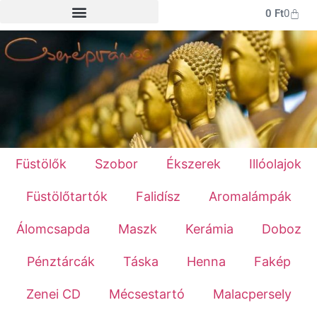
0
Ft
0
Füstölők
Szobor
Ékszerek
Illóolajok
Füstölőtartók
Falidísz
Aromalámpák
Álomcsapda
Maszk
Kerámia
Doboz
Pénztárcák
Táska
Henna
Fakép
Zenei CD
Mécsestartó
Malacpersely