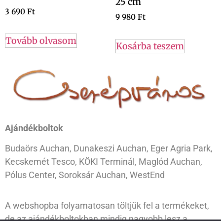
25 cm
3 690
Ft
9 980
Ft
Tovább olvasom
Kosárba teszem
Ajándékboltok
Budaörs Auchan, Dunakeszi Auchan, Eger Agria Park,
Kecskemét Tesco, KÖKI Terminál, Maglód Auchan,
Pólus Center, Soroksár Auchan, WestEnd
A webshopba folyamatosan töltjük fel a termékeket,
de az ajándékboltokban mindig nagyobb lesz a