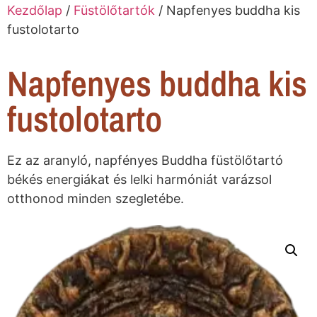
Kezdőlap
/
Füstölőtartók
/ Napfenyes buddha kis
fustolotarto
Napfenyes buddha kis
fustolotarto
Ez az aranyló, napfényes Buddha füstölőtartó
békés energiákat és lelki harmóniát varázsol
otthonod minden szegletébe.