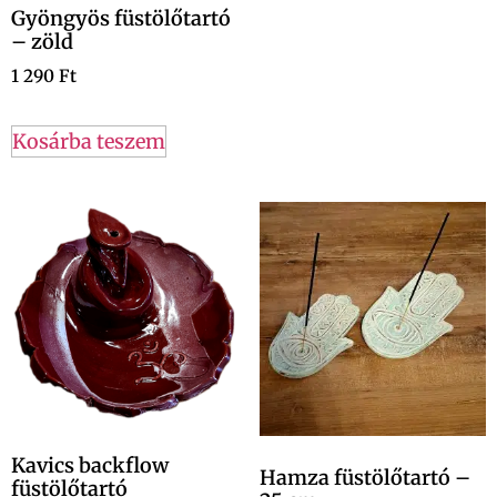
Gyöngyös füstölőtartó
– zöld
1 290
Ft
Kosárba teszem
Kavics backflow
Hamza füstölőtartó –
füstölőtartó