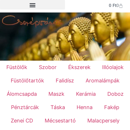
0
Ft
0
Füstölők
Szobor
Ékszerek
Illóolajok
Füstölőtartók
Falidísz
Aromalámpák
Álomcsapda
Maszk
Kerámia
Doboz
Pénztárcák
Táska
Henna
Fakép
Zenei CD
Mécsestartó
Malacpersely