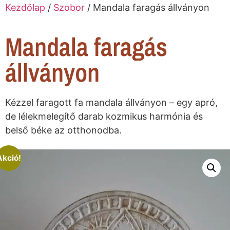
Kezdőlap
/
Szobor
/ Mandala faragás állványon
Mandala faragás
állványon
Kézzel faragott fa mandala állványon – egy apró,
de lélekmelegítő darab kozmikus harmónia és
belső béke az otthonodba.
Akció!