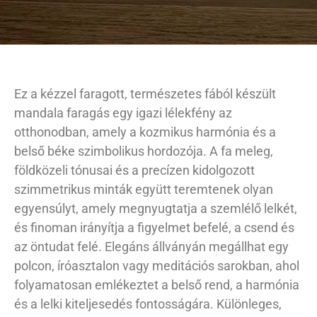
Ez a kézzel faragott, természetes fából készült
mandala faragás egy igazi lélekfény az
otthonodban, amely a kozmikus harmónia és a
belső béke szimbolikus hordozója. A fa meleg,
földközeli tónusai és a precízen kidolgozott
szimmetrikus minták együtt teremtenek olyan
egyensúlyt, amely megnyugtatja a szemlélő lelkét,
és finoman irányítja a figyelmet befelé, a csend és
az öntudat felé. Elegáns állványán megállhat egy
polcon, íróasztalon vagy meditációs sarokban, ahol
folyamatosan emlékeztet a belső rend, a harmónia
és a lelki kiteljesedés fontosságára. Különleges,