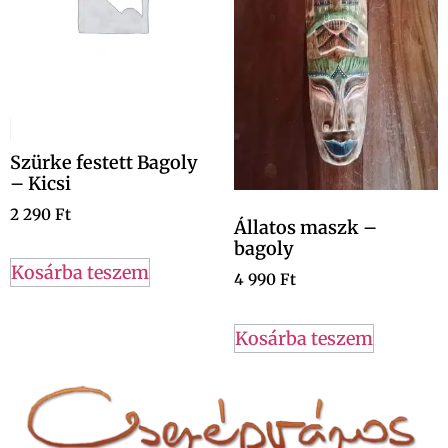
Szürke festett Bagoly
– Kicsi
2 290
Ft
Állatos maszk –
bagoly
Kosárba teszem
4 990
Ft
Kosárba teszem