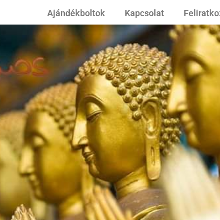
Ajándékboltok
Kapcsolat
Feliratk