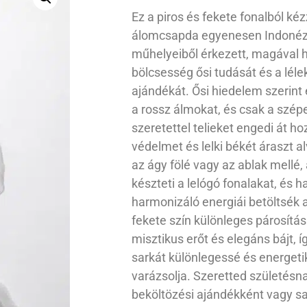
Ez a piros és fekete fonalból kéz
álomcsapda egyenesen Indonézi
műhelyeiből érkezett, magával h
bölcsesség ősi tudását és a lél
ajándékát. Ősi hiedelem szerint 
a rossz álmokat, és csak a szépe
szeretettel telieket engedi át ho
védelmet és lelki békét áraszt a
az ágy fölé vagy az ablak mellé, 
készteti a lelógó fonalakat, és 
harmonizáló energiái betöltsék a
fekete szín különleges párosítá
misztikus erőt és elegáns bájt, 
sarkát különlegessé és energet
varázsolja. Szeretted születésn
beköltözési ajándékként vagy s