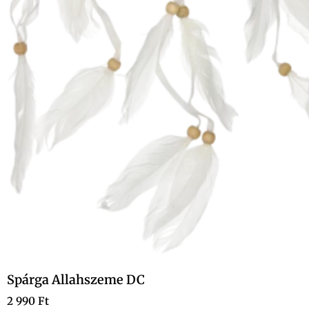
Spárga Allahszeme DC
2 990
Ft