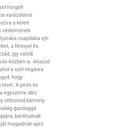
zel horgolt
a varázslatos
ozva a keleti
ek védelmének
éjszaka csapdába ejti
ket, a fénnyel és
zzád, így valódi
lvás közben is. Akaszd
ahol a szél ringásra
hagyd, hogy
 teret. A piros és
sa egyszerre idéz
így otthonod bármely
ikailag gazdaggá
apjára, barátodnak
aját magadnak apró