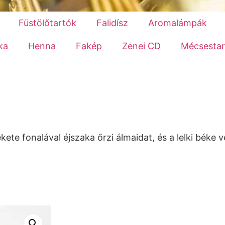
Füstölőtartók
Falidísz
Aromalámpák
ka
Henna
Fakép
Zenei CD
Mécsestar
ete fonalával éjszaka őrzi álmaidat, és a lelki béke 