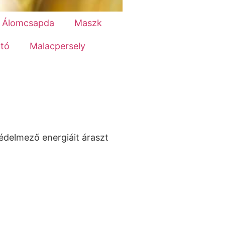
Álomcsapda
Maszk
tó
Malacpersely
védelmező energiáit áraszt