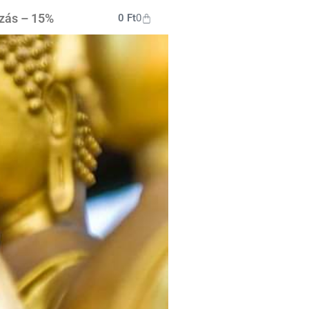
ozás – 15%
0
Ft
0