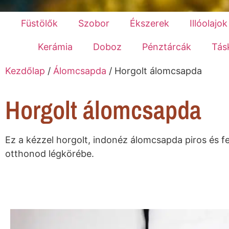
Füstölők
Szobor
Ékszerek
Illóolajok
Kerámia
Doboz
Pénztárcák
Tás
Kezdőlap
/
Álomcsapda
/ Horgolt álomcsapda
Horgolt álomcsapda
Ez a kézzel horgolt, indonéz álomcsapda piros és fek
otthonod légkörébe.