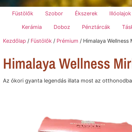
Füstölők
Szobor
Ékszerek
Illóolajok
Kerámia
Doboz
Pénztárcák
Tás
Kezdőlap
/
Füstölők
/
Prémium
/ Himalaya Wellness 
Himalaya Wellness Mir
Az ókori gyanta legendás illata most az otthonodba is