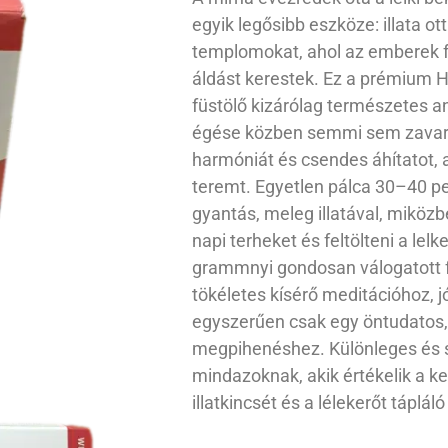
egyik legősibb eszköze: illata ott
templomokat, ahol az emberek f
áldást kerestek. Ez a prémium 
füstölő kizárólag természetes a
égése közben semmi sem zavarj
harmóniát és csendes áhítatot,
teremt. Egyetlen pálca 30–40 perc
gyantás, meleg illatával, miközb
napi terheket és feltölteni a lel
grammnyi gondosan válogatott f
tökéletes kísérő meditációhoz, 
egyszerűen csak egy öntudatos,
megpihenéshez. Különleges és s
mindazoknak, akik értékelik a ke
illatkincsét és a lélekerőt tápláló