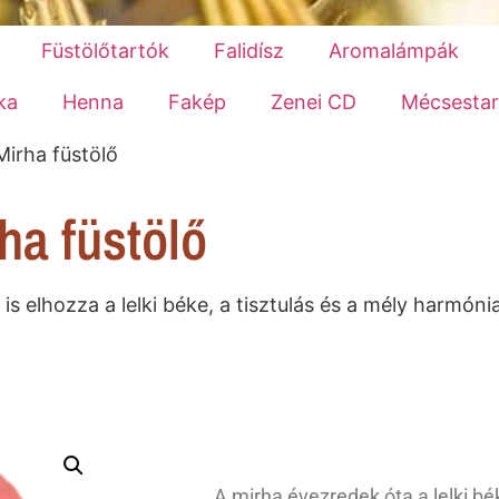
Füstölőtartók
Falidísz
Aromalámpák
ka
Henna
Fakép
Zenei CD
Mécsestar
Mirha füstölő
ha füstölő
 elhozza a lelki béke, a tisztulás és a mély harmónia 
A mirha évezredek óta a lelki bék