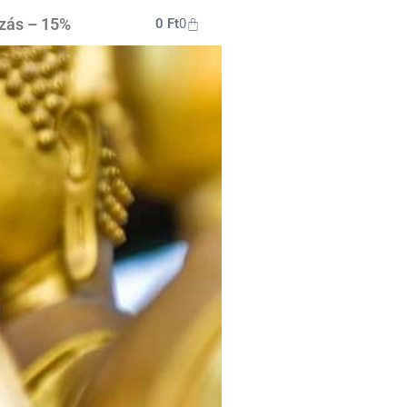
ozás – 15%
0
Ft
0