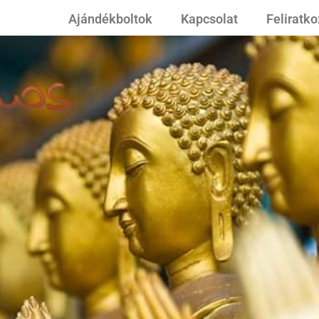
Ajándékboltok
Kapcsolat
Feliratk