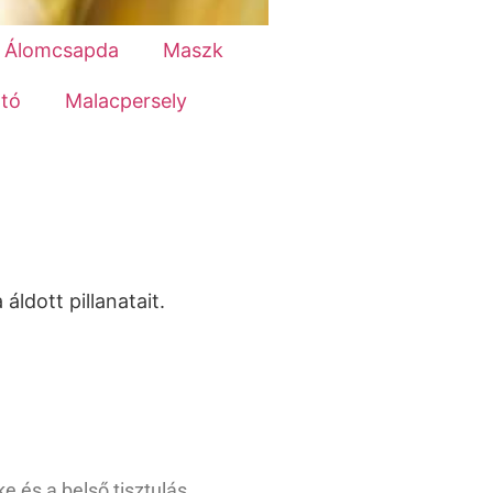
Álomcsapda
Maszk
tó
Malacpersely
áldott pillanatait.
e és a belső tisztulás