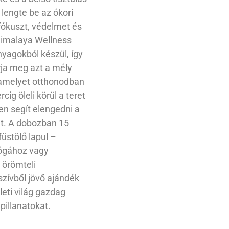
 lengte be az ókori
ókuszt, védelmet és
Himalaya Wellness
nyagokból készül, így
a meg azt a mély
 amelyet otthonodban
ig öleli körül a teret
en segít elengedni a
ket. A dobozban 15
üstölő lapul –
jógához vagy
 örömteli
zívből jövő ajándék
leti világ gazdag
 pillanatokat.