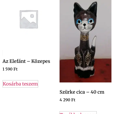
Az Elefánt – Közepes
1 590
Ft
Kosárba teszem
Szürke cica – 40 cm
4 290
Ft