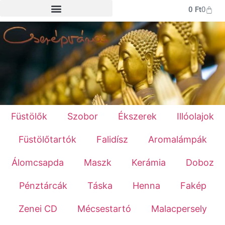
0
Ft
0
Füstölők
Szobor
Ékszerek
Illóolajok
Füstölőtartók
Falidísz
Aromalámpák
Álomcsapda
Maszk
Kerámia
Doboz
Pénztárcák
Táska
Henna
Fakép
Zenei CD
Mécsestartó
Malacpersely