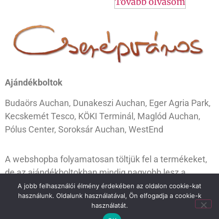
Tovább olvasom
Ajándékboltok
Budaörs Auchan, Dunakeszi Auchan, Eger Agria Park,
Kecskemét Tesco, KÖKI Terminál, Maglód Auchan,
Pólus Center, Soroksár Auchan, WestEnd
A webshopba folyamatosan töltjük fel a termékeket,
de az ajándékboltokban mindig nagyobb lesz a
választék. Ugorj be hozzánk, és válogass kedvedre!
A jobb felhasználói élmény érdekében az oldalon cookie-kat
használunk. Oldalunk használatával, Ön elfogadja a cookie-k
használatát.