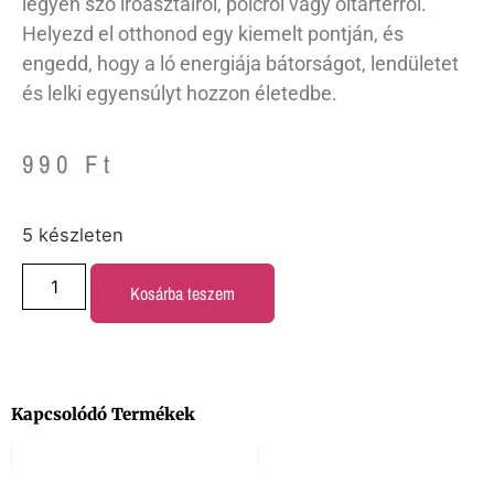
legyen szó íróasztalról, polcról vagy oltártérről.
Helyezd el otthonod egy kiemelt pontján, és
engedd, hogy a ló energiája bátorságot, lendületet
és lelki egyensúlyt hozzon életedbe.
990
Ft
5 készleten
Kosárba teszem
Kapcsolódó Termékek