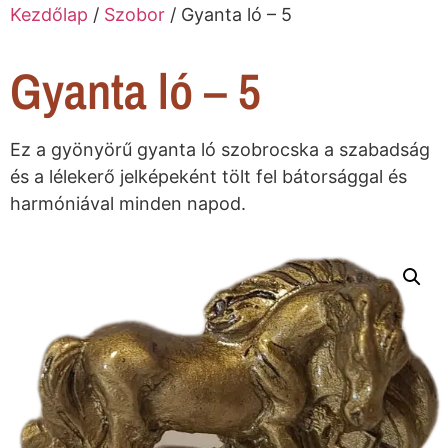
Kezdőlap
/
Szobor
/ Gyanta ló – 5
Gyanta ló – 5
Ez a gyönyörű gyanta ló szobrocska a szabadság
és a lélekerő jelképeként tölt fel bátorsággal és
harmóniával minden napod.