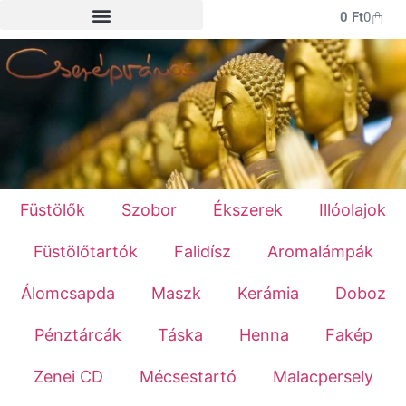
0
Ft
0
Füstölők
Szobor
Ékszerek
Illóolajok
Füstölőtartók
Falidísz
Aromalámpák
Álomcsapda
Maszk
Kerámia
Doboz
Pénztárcák
Táska
Henna
Fakép
Zenei CD
Mécsestartó
Malacpersely