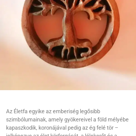
Az Életfa egyike az emberiség legősibb
szimbólumainak, amely gyökereivel a föld mélyébe
kapaszkodik, koronájával pedig az ég felé tör –
jelképezve az élet körforgását, a lélekerőt és a