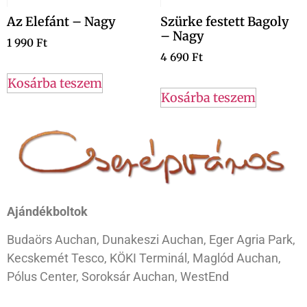
Az Elefánt – Nagy
Szürke festett Bagoly
– Nagy
1 990
Ft
4 690
Ft
Kosárba teszem
Kosárba teszem
Ajándékboltok
Budaörs Auchan, Dunakeszi Auchan, Eger Agria Park,
Kecskemét Tesco, KÖKI Terminál, Maglód Auchan,
Pólus Center, Soroksár Auchan, WestEnd