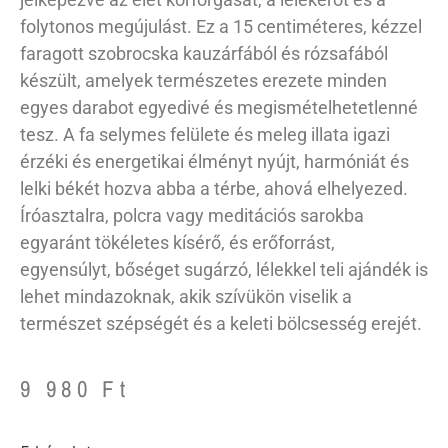
folytonos megújulást. Ez a 15 centiméteres, kézzel
faragott szobrocska kauzárfából és rózsafából
készült, amelyek természetes erezete minden
egyes darabot egyedivé és megismételhetetlenné
tesz. A fa selymes felülete és meleg illata igazi
érzéki és energetikai élményt nyújt, harmóniát és
lelki békét hozva abba a térbe, ahová elhelyezed.
Íróasztalra, polcra vagy meditációs sarokba
egyaránt tökéletes kísérő, és erőforrást,
egyensúlyt, bőséget sugárzó, lélekkel teli ajándék is
lehet mindazoknak, akik szívükön viselik a
természet szépségét és a keleti bölcsesség erejét.
9 980
Ft