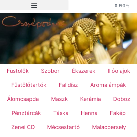
0
Ft
0
Füstölők
Szobor
Ékszerek
Illóolajok
Füstölőtartók
Falidísz
Aromalámpák
Álomcsapda
Maszk
Kerámia
Doboz
Pénztárcák
Táska
Henna
Fakép
Zenei CD
Mécsestartó
Malacpersely