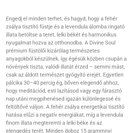
Engedj el minden terhet, és hagyd, hogy a fehér
zsálya tisztító füstje és a levendula álomba ringató
illata betöltse a teret, lelki békét és harmonikus
nyugalmat hozva az otthonodba. A Divine Soul
prémium füstölői kizárólag természetes
anyagokból készülnek, így égésük közben csupán a
növények tiszta, valódi illatát érzed – semmi mást,
csak az áldott természet gyógyító erejét. Egyetlen
pálcika 30–40 percig ég, bőven elegendő ahhoz,
hogy meditációd, esti lazításod vagy egy fárasztó
nap utáni megpihenésed igazán különlegessé és
feltöltővé váljon. A fehér zsálya energetikai tisztító
hatása elűzi a negatív energiákat, míg a levendula
finom illata megteremti a lelki béke és az
elengedés terét. Minden doboz 15 grammnyi