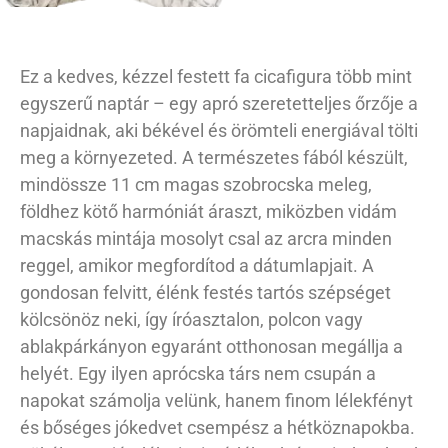
Ez a kedves, kézzel festett fa cicafigura több mint
egyszerű naptár – egy apró szeretetteljes őrzője a
napjaidnak, aki békével és örömteli energiával tölti
meg a környezeted. A természetes fából készült,
mindössze 11 cm magas szobrocska meleg,
földhez kötő harmóniát áraszt, miközben vidám
macskás mintája mosolyt csal az arcra minden
reggel, amikor megfordítod a dátumlapjait. A
gondosan felvitt, élénk festés tartós szépséget
kölcsönöz neki, így íróasztalon, polcon vagy
ablakpárkányon egyaránt otthonosan megállja a
helyét. Egy ilyen aprócska társ nem csupán a
napokat számolja velünk, hanem finom lélekfényt
és bőséges jókedvet csempész a hétköznapokba.