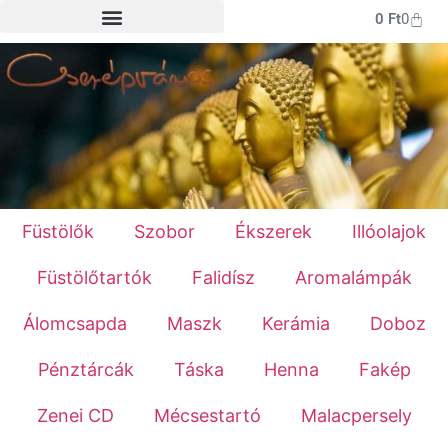
0
Ft
0
Füstölők
Szobor
Ékszerek
Illóolajok
Füstölőtartók
Falidísz
Aromalámpák
Álomcsapda
Maszk
Kerámia
Doboz
Pénztárcák
Táska
Henna
Fakép
Zenei CD
Mécsestartó
Malacpersely