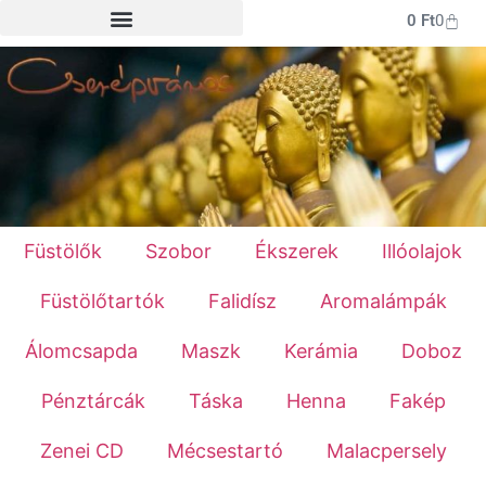
0
Ft
0
Füstölők
Szobor
Ékszerek
Illóolajok
Füstölőtartók
Falidísz
Aromalámpák
Álomcsapda
Maszk
Kerámia
Doboz
Pénztárcák
Táska
Henna
Fakép
Zenei CD
Mécsestartó
Malacpersely