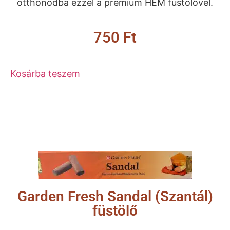
otthonodba ezzel a prémium HEM füstölővel.
750
Ft
Kosárba teszem
Garden Fresh Sandal (Szantál)
füstölő