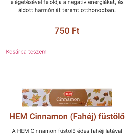
elégetésével feloldja a negatív energiákat, és
áldott harmóniát teremt otthonodban.
750
Ft
Kosárba teszem
HEM Cinnamon (Fahéj) füstölő
A HEM Cinnamon füstölő édes fahéjillatával