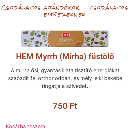
Csodálatos ajándékok - csodálatos
embereknek
HEM Myrrh (Mirha) füstölő
A mirha ősi, gyantás illata tisztító energiákat
szabadít fel otthonodban, és mély lelki békébe
ringatja a szívedet.
750
Ft
Kosárba teszem