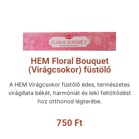
HEM Floral Bouquet
(Virágcsokor) füstölő
A HEM Virágcsokor füstölő édes, természetes
virágillata békét, harmóniát és lelki feltöltődést
hoz otthonod légterébe.
750
Ft